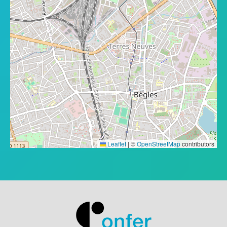
Leaflet
|
©
OpenStreetMap
contributors