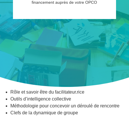
financement auprès de votre OPCO
FACILITATEUR·RICE
DESCRIPTION
Cette formation-action de deux jours entend transmettre
aux participant.e.s une méthodologie et une pédagogie
pour animer des réunions, des ateliers, des sessions de
créativité, des groupes de travail, des équipes ou encore
des formations.
CONTENUS
Rôle et savoir être du facilitateur.rice
Outils d’intelligence collective
Méthodologie pour concevoir un déroulé de rencontre
Clefs de la dynamique de groupe