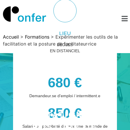
LIEU
Accueil
>
Formations
>
Expérimenter les outils de la
facilitation et la posture de facilitateur·rice
BÈGLES
EN DISTANCIEL
680 €
EXPÉRIMENTER LES
Demandeur.se d'emploi / intermittent.e
OUTILS DE LA
850 €
FACILITATION ET LA
POSTURE DE
Salarié.e : possibilité de faire une demande de