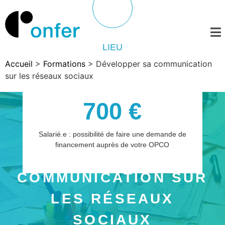
LIEU
Accueil
>
Formations
>
Développer sa communication
sur les réseaux sociaux
700 €
Salarié.e : possibilité de faire une demande de
financement auprès de votre OPCO
DÉVELOPPER SA
COMMUNICATION SUR
DESCRIPTION
LES RÉSEAUX
SOCIAUX
Les réseaux sociaux tiennent une place non négligeable