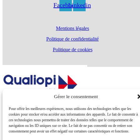
Facebook
Linkedin
Mentions légales
Politique de confidentialité
Politique de cookies
Gérer le consentement
Pour offrir les meilleures expériences, nous utilisons des technologies telles que les
La
certification qualité
a été délivrée au titre de la catégorie Actions de
cookies pour stocker et/ou accéder aux informations des appareils. Le fait de consentir à
formation.
ces technologies nous permettra de traiter des données telles que le comportement de
navigation ou les ID uniques sur ce site. Le fait de ne pas consentir ou de retirer son
Cette certification est obligatoire à compter de janvier 2022 afin que les
formations dispensées par un organisme puissent bénéficier de financements
consentement peut avoir un effet négatif sur certaines caractéristiques et fonctions.
publics ou mutualisés (AFDAS ou Pôle Emploi par exemple).