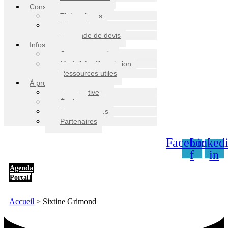
Conseil
Thématiques
Démarche
Demande de devis
Infos pratiques
Contact et accès
Modalités d’inscription
Ressources utiles
À propos
Coopérative
Équipe
Intervenant.e.s
Partenaires
Facebook-
Linkedi
f
in
Agenda
Portail
Accueil
>
Sixtine Grimond