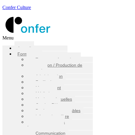
Confer Culture
Menu
Accueil
Formations
Toutes nos formations
Diffusion / Production de
spectacle
Administration
Facilitation
Management
Médiation
Musiques Actuelles
Gestion RH
Pratiques responsables
Informatique libre
Transmission &
Accompagnement
Communication