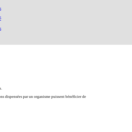
s
é
s
n.
ions dispensées par un organisme puissent bénéficier de