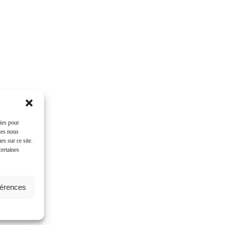
kies pour
ies nous
s sur ce site.
certaines
férences