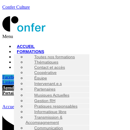
Confer Culture
Menu
ACCUEIL
FORMATIONS
CONSEIL
Toutes nos formations
INFOS PRATIQUES
Thématiques
Diffusion / Production de
À PROPOS
Contact et accès
spectacle
Démarche
Coopérative
Modalités d’inscription
Administration
Demande de devis
Facebook-f
Équipe
Ressources utiles
Facilitation
Linkedin-in
Intervenant.e.s
Management
Agenda
Partenaires
Médiation
Portail
Musiques Actuelles
Gestion RH
Pratiques responsables
Accueil
>
Rafael Maestro
Informatique libre
Transmission &
Accompagnement
Communication